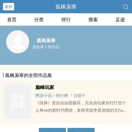
孤枫枭寒
返回
首页
分类
排行
搜索
足迹
孤枫枭寒
共收录 1 部作品
孤枫枭寒的全部作品集
巅峰玩家
网游小说
/
排行榜
连载中
《抉择》是款自由度极高，完全由玩家自行打造个
人角se的新时代网游，多阵营战争是游戏的主liu，
玩家们可以影响阵营发展方向，参与外jiao政策，主
导剧情发展。一名正chu在自己游戏巅峰期的玩家