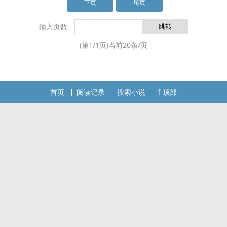
试图在《抉择》中证明自己实力，在游戏史上留下
下页
尾页
自己足迹，他对游戏有着丰富的理解，极强的战术
指挥能力和个人水平。故事也由此开始。RPG网游
输入页数
的本质是一个虚拟jiaoliu平台，本书将全面展现
(第
1
/
1
页)当前
20
条/页
ding尖玩家的游戏思路和视野，小说中的主角不带
弱智光环，配角智商基本都在及格线以上。本书偏
写实向，数据liu智力向网游，现实nei容极少，专业
xing极强，并涉及较多行业nei幕。甚至可以当RPG
首页
阅读记录
搜索小说
顶部
网游教材来读。本书不太适合RPG网游小白阅读，
需要对RPG网游有一定理解。