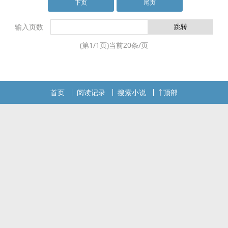
力，不错的逻辑思维能力，不错的判断力，不错的想象力，面对案件
下页
尾页
细微
输入页数
(第
1
/
1
页)当前
20
条/页
首页
阅读记录
搜索小说
顶部