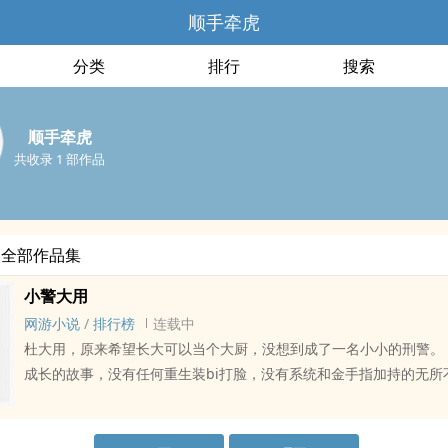
顺手牵虎
分类
排行
搜索
顺手牵虎
共收录 1 部作品
的全部作品集
小警大用
网游小说
/
排行榜
连载中
杜大用，原来希望长大可以当个大厨，没想到成了一名小小的刑警。 这是一个小警
成长的故事，没有任何重生装bi打脸，没有系统和金手指加持的无所
穿越异世的扯淡。 这里只有战友之间的搞笑和温情，有着些许的青涩的恋情，有着
父慈子孝的亲情，有着调皮的领导，无厘tou的同事。 小警杜大用有着不错的观察