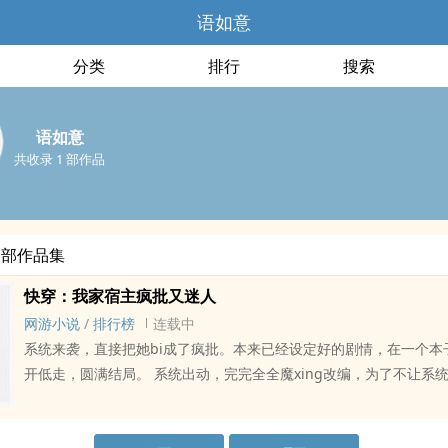
语如意
分类
排行
搜索
语如意
共收录 1 部作品
全部作品集
快穿：我家宿主疯批又迷人
网游小说
/
排行榜
连载中
系统来袭，直接把她bi成了疯批。本来已经设定好的剧情，在一个本子
开低走，圆满结局。 系统出动，完完全全魔xing改编，为了不让系统得逞，她ying
是收服各个世界的反派。 不是给囚禁就是给打断手脚，或者直接砍tou，让读者看
了直呼过瘾！