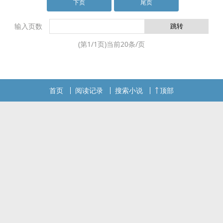
下页
尾页
输入页数
(第
1
/
1
页)当前
20
条/页
首页
阅读记录
搜索小说
顶部