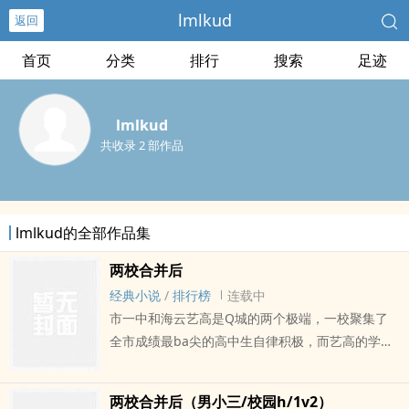
lmlkud
返回
首页
分类
排行
搜索
足迹
lmlkud
共收录 2 部作品
lmlkud的全部作品集
两校合并后
经典小说
/
排行榜
连载中
市一中和海云艺高是Q城的两个极端，一校聚集了
全市成绩最ba尖的高中生自律积极，而艺高的学生
多以混dan犯事出名，而因为市政规划两所学校被
迫合并。新学期开学第一天何菡韵迟到了，而值ri的
两校合并后（男小三/校园h/1v2）