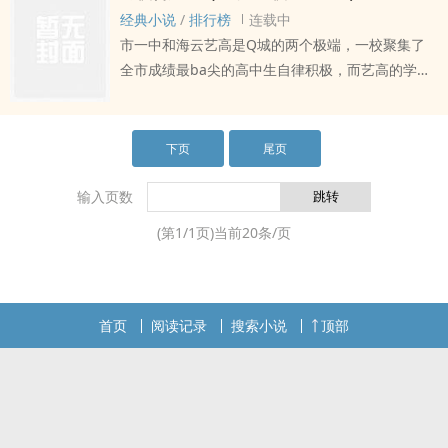
学生会主席是她以为搬家后一辈子遇不到的前男
经典小说
/
排行榜
连载中
友。看起来纯正单纯实际玩nong感情大小姐VSdao
市一中和海云艺高是Q城的两个极端，一校聚集了
德标兵天之骄子学生会主席（小三哥）&yang光ti壮
全市成绩最ba尖的高中生自律积极，而艺高的学生
小画家shi用指南：1、男小三，女主有男友，女非
多以混dan犯事出名，而因为市政规划两所学校被
男chu，天之骄子为ai沦陷，训狗文学，有sm元
迫合并。新学期开学第一天何菡韵迟到了，而值ri的
素，但是不是4i2、可能会有三人行，但是没有想
学生会主席是她以为搬家后一辈子遇不到的前男
下页
尾页
好，反正两个男的都为女主抓狂3、男绝对都是c，
友。看起来纯正单纯实际玩nong感情大小姐VSdao
男人不要说自己有难chu，要说自己是chu男4、女
德标兵天之骄子学生会主席（小三哥）&yang光ti壮
输入页数
主纯渣，gan的一些事没有任何理由，本文只为女
小画家shi用指南：1、男小三，女主有男友，女非
主shuang而服务，谢谢。5、有h的部分，36/1k字
(第
1
/
1
页)当前
20
条/页
男chu，天之骄子为ai沦陷，训狗文学，有sm元
6、我喜欢写万人迷，不准骂女主，谢谢。7、作者
素，但是不是4i 2、可能会有三人行，但是没有想
ADHD发出的文字可能会有点不顺，但是我会不断
好，反正两个男的都为女主抓狂3、女主纯渣，gan
修文改善文字，剧情不变。8、作者shenti不太好，
的一些事没有任何理由，本文只为女主shuang而服
首页
可能更新会很慢，不好意思
阅读记录
搜索小说
顶部
务，谢谢。4、每周保证3更以上，如果太忙没有
更，就当作没看见。5、有h的部分，36/1k字6、我
喜欢写万人迷，不准骂女主，谢谢。7、xp小众