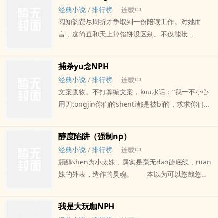
在现实世界要杀疯了，但是放在异世界平平无奇。
经典小说
/
排行榜
连载中
可，她的shenti为什么会有疗愈功效？一来到异世
阅知韵费尽周折才争取到一份陪读工作。对她而
界就被帅气少年cao了个半死，还被少年带回了生活
言，这简直和天上掉馅饼没区别。不仅能接
据点认识了其他风格不同的帅气少年。这些少年一
chuding尖的教育资源，还能获得丰厚报酬。唯一
个个强的逆天，她得抱jin大tui，刚好这些大tui们
的问题是，雇主的那位少爷实在令人望而却步。但
也需要她的能力。本以为这样的生活就差不多了，
捕杀yu念NPH
都有平台了……不去想办法捞一点实在可惜。当然不
谁能告诉她为什么在暴力层区过着，莫名其妙被活
经典小说
/
排行榜
连载中
能动少爷的主意，万一被雇主察觉，她的美差可就
跃层和中心层的人透上了。?三大区域：暴力层区：
文案废物。不打算编文案，kou水话：“我一不小心
泡汤了。直到某天——“你最近花钱的速度像在外面
混luan邪恶区，少年组专属，四个少年两chu两非
用刀tongjin你们的shenti都是被bi的，求求你们不
养了十个男模。”“我家给你开的工资有这么高
chu，烧杀抢掠杀人如麻的掠夺者团伙，典型的暴
要tong回来。”他们摇摇tou说必须要tong回去。于
么。”“用我的人脉去钓凯子？”“你当我是死的？”1v1
力层代表形象，年龄17～18岁，和女主年龄相仿。?
是掏出了某些不可名状之物埋jin了她的shenti一顿
阅知韵/ai琳：虚荣拜金女主VS祁冕/卡西恩：中美混
活跃层区：混luan中立区，有点默认规矩但不多，
醇度陷阱（强制np）
猛tong，还说得tong死她让她shuang死。贴脸排
血ding级富家子弟男主（我说不出男主是啥人设，
随时能变得一团luan麻，但比暴力层区无恶不作的
经典小说
/
排行榜
连载中
雷：偏重kou，hanniaoyeplay，如男喝女niao，
反正不是高岭之花清冷类型，那就把他归为高岭sao
好点，青少年组专属，双chu，21岁左右。?中心城
颜醇shen为小太妹，属实是毫无dao德底线，ruan
sheniao，多人运动三xue全开等等……总之就是xp
花吧。）男洁：指shen心所有第一次都归女主女百
区：守序邪恶区，由权贵家族们掌握大权，用着近
妹的外表，造作的灵魂。 本以为可以悠哉悠哉
接受度低的淡kou味勿ru。han无cukou部分，也
分之九十五洁：会和凯子有边缘xing行为（双洁党
乎残忍的手段对层区的人民jin行guan制，但依旧有
的熬到大学毕业，走上正途老老实实上班。 没
hancukou部分，女主控不适合看，因为偏女弱，但
抱一丝，这个设定就很难强行双洁，都钓凯子了，
源源不断的人挤破tou想jin去，因为守序和权贵表
想到由于自己没心没肺的cao作，惹了一条又一条疯
非常规女弱，男主控也不适合看，因为他们真的很
不可能什么都不gan，有边缘xing行为。）然后：
我是大玩咖NPH
面上的保护，存活几率会大大提高，年龄25岁左
狗。? 穿定制西装的影子们会将情书折成手铐形
招笑，会挨刀子，女f男c。我的排雷比文案都多，
本文正餐会上的比较慢，只想吃rou的别看了，不是