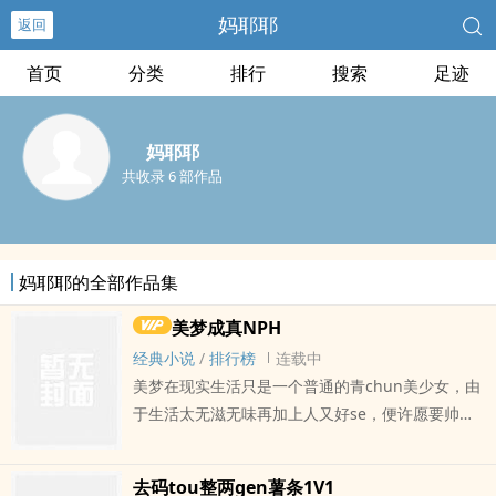
妈耶耶
返回
首页
分类
排行
搜索
足迹
妈耶耶
共收录 6 部作品
妈耶耶的全部作品集
美梦成真NPH
经典小说
/
排行榜
连载中
美梦在现实生活只是一个普通的青chun美少女，由
于生活太无滋无味再加上人又好se，便许愿要帅
哥，要大ji吧，要丰富多彩的生活。没想到还真让她
许愿成功了，异世界的她是一个猫娘，这个能力放
去码tou整两gen薯条1V1