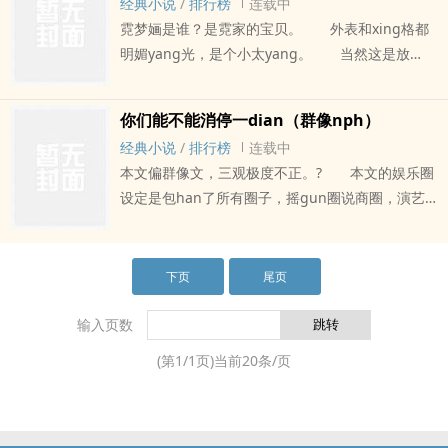
右，两chu一非。?注：没有一个好鸟，女主也不是
经典小说
/
排行榜
连载中
状。 她始终认为自己的罪恶更洁净，至少不曾
应该不会看漏，已经声明这本han有yin趴脏luan差
完全的手冲文，当然，越后期越像手冲文，前期慢
什么好鸟，纯贱货，han女kou男，走后xue，羞
霓梦婳是谁？是霓家的宝贝。 外表和xing格都
给暴行披上领结。? “我是人渣啊。”少女的语气
属xing了，不要明明知dao自己是淡kou味接受不了
re，会和凯子周旋，roushi党慎ru，怕等急眼了，
辱，sheniao等等（我也不知dao会有啥，会标
明媚yang光，是个小太yang。 当然这是放
非常理所应当，甚至有些许骄傲。 深渊永远选
还jin来看，看了还得在评论区骂我，zuo好圈地自
嗷嗷，这本算缘更吧，可能不会ri更，会慢一点，虽
注。）
pi。? 她是霓家的二世祖，主打一个有钱就玩的
择深渊的弧度栖shen，蛆虫只会在腐败的血rou里
萌大家就都其乐rongrong。
然是高中生（成年了成年了），但没什么校园剧
花，外表明媚骨子里是个小太妹，烟酒都来，纨绔
产卵。 她jian信魔鬼只会被魔鬼xi引。 所
你们能不能消停一dian（群像nph）
情，下午三点就放学，假期还死多，学校里的同学
子弟当的非常骄傲，shen边的朋友都和她一个样，
以…… 你们有什么可摇尾乞怜的。
又少，就上千人，不是美剧里的抓ma校园能搞得ji
经典小说
/
排行榜
连载中
嘴脸丑恶，名声在外人人喊打，堪称臭名昭
——————————————————未收录
飞狗tiao的，写校园情节都无从下手，很难聚焦校
本文偏群像文，三观极度不正。? 本文的娱乐圈
著。 由于她在两xing关系上毫无dao德，东一
文，所以现阶段免费不负责收尾，写着玩儿的，如
园情节，所以不是校园文，打着高中生幌子天天吃
设定是包han了所有圈子，摇gun圈说商圈，演艺
榔tou西一bang子的瞎搞，场面好像有点收不住
果决定要写完会收费。架空世界，地图为人zhong
喝玩儿乐的鬼混文。很好，就是这样。清水千
圈等等，凡是要站在舞台的都要jin行作品斗争与nei
了。 han骨科，有哥哥弟弟的就跑吧。? 排
混luan模式。? 排雷：非常规女弱，全是雷gen
字/30po。车千字/50po。排雷：妈耶耶。无后门，
部斗争，不像现实一样摇gun圈与说唱圈相对自
雷：只能保证男全部高洁，其他全是雷。 由于
本排不完，雷点高的快跑，女非玩的花，男全
xp脏luan差，需要排雷play的就走吧，虽然1v1没
由，组了乐队就可以约酒吧或livehouse演出，慢慢
下页
尾页
冲浪搞黄许久，已经是重kou味患者，容易写的又
chu，han重koupaly，重kou针对全部主角，比如
有np重kou，但该走就走吧，都妈耶耶了，她能憋
发展自己，等着被大型音乐节邀请，还有模特圈什
luan又脏变成手冲用品，本来打算写淡kou味，但
男喝女niao或者男sheniao。
什么淡kou味出来，这个妈耶耶太坏了，不要给她多
么的，都算娱乐圈，都有饭圈或者人气什么的那一
输入页数
不敢保证突然yin趴xp大爆发，能cao的地方全cao
余的眼神。给她点眼神她就蹬鼻上脸，骂她的夸她
tao。? 不带脑子看文就行，此文纯癫文。?
上，所以女主控勿ru。? 由于女主真的很渣很ai
(第
1
/
1
页)当前
20
条/页
的一视同仁，都会被she吻，伸shetou的那
文会走剧情，不是纯rou文。? 受欢迎的角se不
玩，说绿就绿，说甩就甩，因为作者喜欢
zhong，滋溜滋溜。
一定有好结果，不喜欢刀的不要jin来。? 练手
niaoyeplay，会有给男人喂niao的情节，所以男主
文，纯练手。
控勿ru。