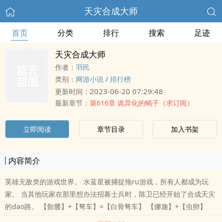
天灾合成大师
首页
分类
排行
搜索
足迹
天灾合成大师
作者：
羽民
类别：
网游小说
/
排行榜
2023-06-20 07:29:48
更新时间：
最新章节：
第616章 诡异化的蝎子（求订阅）
立即阅读
章节目录
加入书架
内容简介
英雄无敌类的游戏世界。 水蓝星被捕捉拖ru游戏，所有人都成为玩
家。 当其他玩家在那里想办法招募士兵时，陈卫已经开始了合成天灾
的dao路。 【骷髅】+【弩车】=【白骨弩车】 【娜迦】+【虫卵】
=【六臂异形】 【大天使】+【ACRhe反应堆】=【机械天堂】 恶魔、