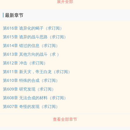
展开全部
亡灵、机械、虫群这zhong不怕死亡，疯狂杀戮与破坏一切的群ti，
全部都可以被称为天灾。 而陈卫，就是掌握天灾的天灾之主。 看着
最新章节
shen后的死星、激光骷髅、鬼火凤凰的陈卫心中只有一个想法。 玩
家，也算是天灾吧！ 要不合成个试试？ 作者在英雄无敌、无限liu与
第616章 诡异化的蝎子（求订阅）
脑dong方面绝对有保证，各兵zhong脑dong强大，更新稳定，还请
第615章 诡异的战斗思路（求订阅）
大家多多支持。 作者群：551751609
第614章 错过的信息（求订阅）
第613章 其他方向的战斗（求 ）
第612章 冲击（求订阅）
第611章 新天灾，帝王白龙（求订阅）
第610章 特殊的合成（求订阅）
第609章 研究发现（求订阅）
第608章 无法合成的材料（求订阅）
第607章 奇怪的发现（求订阅）
查看全部章节