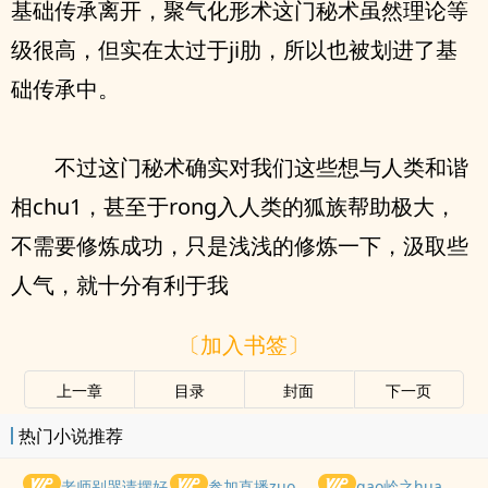
基础传承离开，聚气化形术这门秘术虽然理论等
级很高，但实在太过于ji肋，所以也被划进了基
础传承中。
不过这门秘术确实对我们这些想与人类和谐
相chu1，甚至于rong入人类的狐族帮助极大，
不需要修炼成功，只是浅浅的修炼一下，汲取些
人气，就十分有利于我
〔加入书签〕
上一章
目录
封面
下一页
热门小说推荐
老师别哭请摆好
参加直播zuoai综艺后我火了(NPH)
gao岭之hua被权贵lun了后