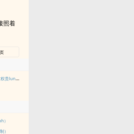
接照着
页
贵lun了后
ph）
强制）