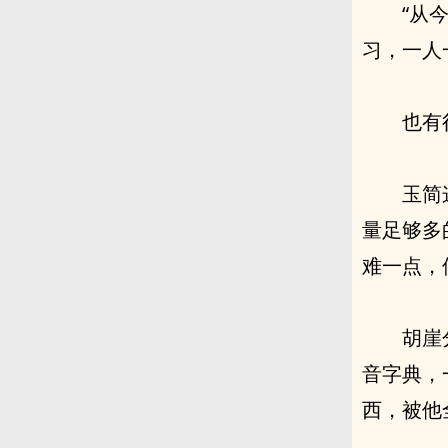
“从
习，一人
也有
玉简
量足够多
难一点，
胡崖
音字典，
西，被他