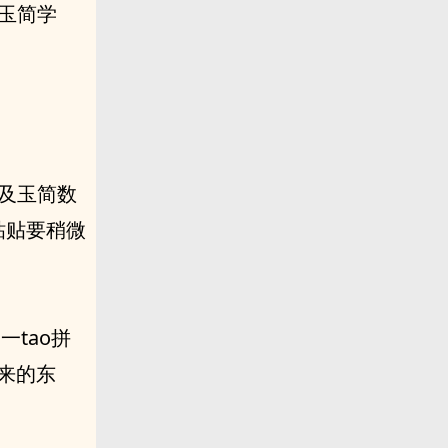
玉简学
以及玉简数
粘贴要稍微
tao拼
来的东