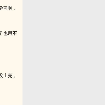
学习啊，
了也用不
没上完，