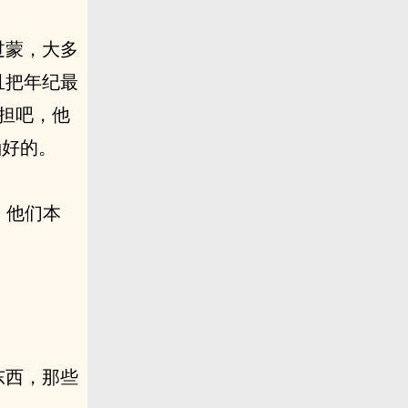
过蒙，大多
且把年纪最
承担吧，他
g好的。
，他们本
东西，那些