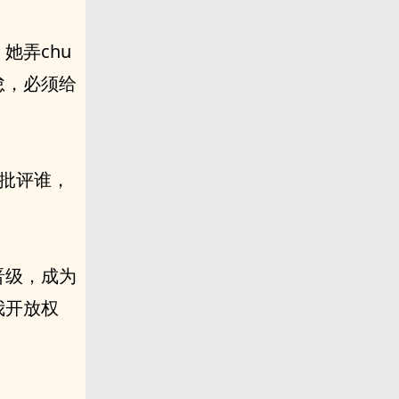
她弄chu
怠，必须给
也批评谁，
晋级，成为
我开放权