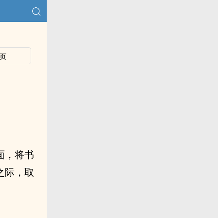
页
面，将书
之际，取