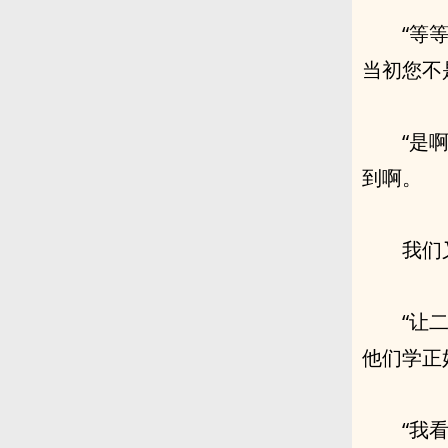
“等
当初您不
“是
到啊。
我们
“让
他们学正
“我