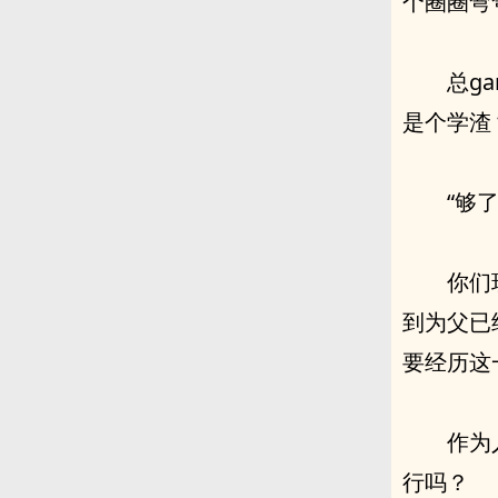
个圈圈弯
总g
是个学渣
“够
你们
到为父已
要经历这
作为
行吗？