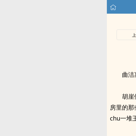
曲洁
胡崖
房里的那
chu一堆