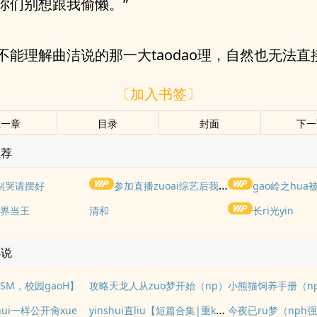
你们别想跟我偷懒。”
不能理解曲洁说的那一大taodao理，自然也无法直
〔加入书签〕
上一章
目录
封面
下一
推荐
别哭请摆好
参加直播zuoai综艺后我火了(NPH)
gao岭之hua被权
界当王
清和
长ri光yin
小说
SM，校园gaoH】
攻略天龙人从zuo梦开始（np）
小熊猫饲养手册（n
yinshui直liu【短篇合集|重kou|黄暴|gaoh|纯rou】
ui一样公开肏xue
今夜已ru梦（nph