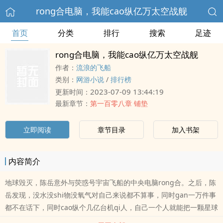
rong合电脑，我能cao纵亿万太空战舰
首页
分类
排行
搜索
足迹
rong合电脑，我能cao纵亿万太空战舰
作者：
流浪的飞船
类别：
网游小说
/
排行榜
2023-07-09 13:44:19
更新时间：
最新章节：
第一百零八章 铺垫
立即阅读
章节目录
加入书架
内容简介
地球毁灭，陈岳意外与荧惑号宇宙飞船的中央电脑rong合。之后，陈
岳发现，没水没shi物没氧气对自己来说都不算事，同时gan一万件事
都不在话下，同时cao纵个几亿台机qi人，自己一个人就能把一颗星球
改造成工业星并让它运转起来，造个几千万上亿艘战舰完全是小意