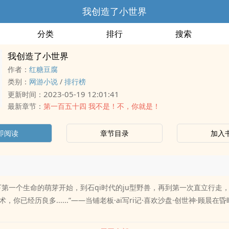
我创造了小世界
分类
排行
搜索
我创造了小世界
作者：
红糖豆腐
类别：
网游小说
/
排行榜
2023-05-19 12:01:41
更新时间：
最新章节：
第一百五十四 我不是！不，你就是！
即阅读
章节目录
加入
下第一个生命的萌芽开始，到石qi时代的ju型野兽，再到第一次直立行走
，你已经历良多......”——当铺老板·ai写ri记·喜欢沙盘·创世神·顾晨在