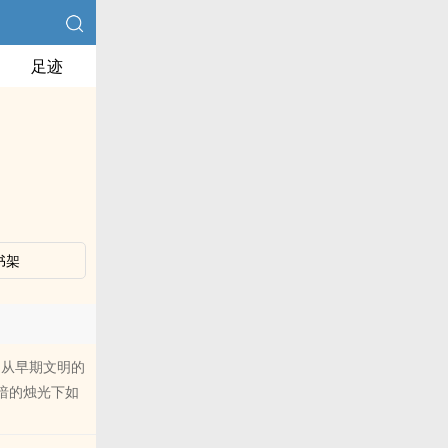
足迹
书架
，从早期文明的
昏暗的烛光下如