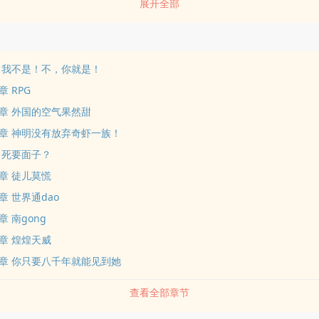
展开全部
 我不是！不，你就是！
 RPG
章 外国的空气果然甜
章 神明没有放弃奇虾一族！
 死要面子？
章 徒儿莫慌
 世界通dao
 南gong
章 煌煌天威
章 你只要八千年就能见到她
查看全部章节