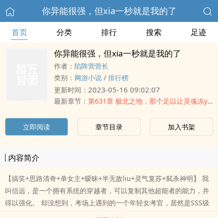
你异能很强，但xia一秒就是我的了
首页
分类
排行
搜索
足迹
你异能很强，但xia一秒就是我的了
作者：
陷阵营营长
类别：
网游小说
/
排行榜
2023-05-16 09:02:07
更新时间：
最新章节：
第631章 极北之地，那个足以让灵魂冻ying的地方
立即阅读
章节目录
加入书架
内容简介
【搞笑+思路清奇+单女主+暧昧+半无敌liu+灵气复苏+弑杀神明】 我
叫信远，是一个拥有系统的穿越者，可以复制其他超能者的能力，并
得以强化。 却没想到，考场上遇到的一个年轻女考官，居然是SSS级
天赋的ding尖强者！ 于是——【sss级天赋，冰河时代复制成功！已