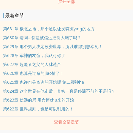
展开全部
达ding级无法jin化！】 【D级天赋探秘者复制成功，jin化为S级万物
之声！】 【C级天赋存在感降低
最新章节
第631章 极北之地，那个足以让灵魂冻ying的地方
第630章 请问...你是被信远控制大脑了吗？
第629章 那个男人决定改变世界，所以谁都别想幸免！
第628章 军神的友谊，我认可你了
第627章 超能者之父的人脉遗产
第626章 也算是过命的jiao情了！
第625章 也许也是奇迹的开始呢 第二颗神he
第624章 这个世界在他走后，其实一直是停滞不前的不是吗？
第623章 信远的局 用命搏chu来的开始
第622章 世界规则，也是可以利用的！
查看全部章节