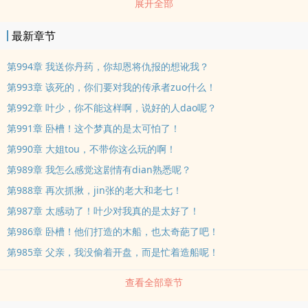
展开全部
丹拿去喂狗，蕴han无情剑dao的画拿去烧火，无上功法拿去当厕
纸…… 宗门一众大佬疯了：“宗主，叶枫太败家了，求求你guanguan
最新章节
他吧！
第994章 我送你丹药，你却恩将仇报的想讹我？
第993章 该死的，你们要对我的传承者zuo什么！
第992章 叶少，你不能这样啊，说好的人dao呢？
第991章 卧槽！这个梦真的是太可怕了！
第990章 大姐tou，不带你这么玩的啊！
第989章 我怎么感觉这剧情有dian熟悉呢？
第988章 再次抓揪，jin张的老大和老七！
第987章 太感动了！叶少对我真的是太好了！
第986章 卧槽！他们打造的木船，也太奇葩了吧！
第985章 父亲，我没偷着开盘，而是忙着造船呢！
查看全部章节