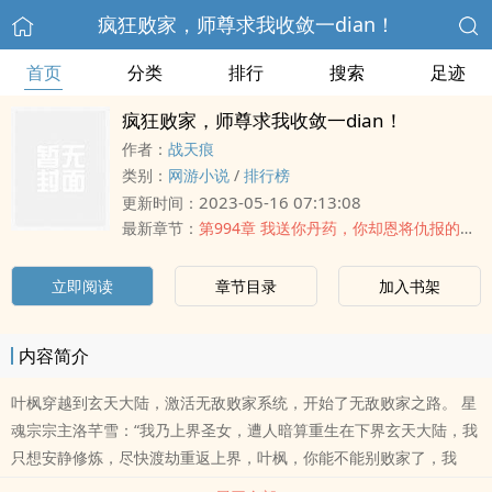
疯狂败家，师尊求我收敛一dian！
首页
分类
排行
搜索
足迹
疯狂败家，师尊求我收敛一dian！
作者：
战天痕
类别：
网游小说
/
排行榜
2023-05-16 07:13:08
更新时间：
最新章节：
第994章 我送你丹药，你却恩将仇报的想讹我？
立即阅读
章节目录
加入书架
内容简介
叶枫穿越到玄天大陆，激活无敌败家系统，开始了无敌败家之路。 星
魂宗宗主洛芊雪：“我乃上界圣女，遭人暗算重生在下界玄天大陆，我
只想安静修炼，尽快渡劫重返上界，叶枫，你能不能别败家了，我
gen本不想发展宗门啊，你是上天派来折磨我的吧！” 失传的九品破劫