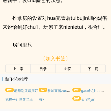
底躺平，发chu惬意的叹息。
推拿房的设置对hua完雪后tuibujin绷的游客
来说恰到好chu1。玩累了来nienietui，很合理。
房间里只
〔加入书签〕
上一章
目录
封面
下一页
热门小说推荐
老师别哭请摆好
参加直播zuoai综艺后我火了(NPH)
gao岭之hua被权贵lun了后
我在平行世界当王
清和
长ri光yin