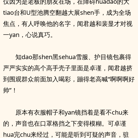
仅因为是老板的朋友在场，在障碍huadao的大
tiao台和U型池腾空翻越大展shen手，成为全场
焦点，有人呼唤他的名字，闻君越和裴显才对视
一yan，心说真巧。
知dao那shen黑sehua雪服、护目镜包裹得
严严实实的高个高手壳子里面是卓谨，闻君越挤
到围观群众前面加入喝彩，蹦得老高喊“啊啊啊好
帅”！
原本有衣服帽子和yan镜挡着是看不chu来
的，声音也在口罩格挡之下变得模糊。可卓谨
hua完chu来经过，可能是听到可疑的声音，驻