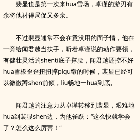
裴显也是第一次来hua雪场，卓谨的游刃有
余将他衬得局促又多余。
不过裴显通常不会在意没用的面子情，他在
一旁给闻君越当扶手，听着卓谨说的动作要领，
有健壮灵活的shenti底子撑腰，闻君越还控不好
hua雪板歪歪扭扭摔pigu墩的时候，裴显已经可
以微微蹲shen前倾，liu畅地一hua到底。
闻君越的注意力从卓谨转移到裴显，艰难地
hua到裴显shen边，为他雀跃：“这么快就学会
了？怎么这么厉害！”