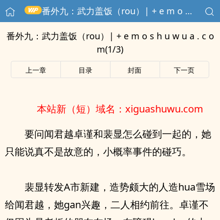
番外九：武力盖饭（rou）| + e m o s h u w u a . c o m(1/3)
番外九：武力盖饭（rou）| + e m o s h u w u a . c o
m(1/3)
上一章
目录
封面
下一页
本站新（短）域名：xiguashuwu.com
要问闻君越卓谨和裴显怎么碰到一起的，她
只能说真不是故意的，小概率事件的碰巧。
裴显转发A市新建，造势颇大的人造hua雪场
给闻君越，她gan兴趣，二人相约前往。卓谨不