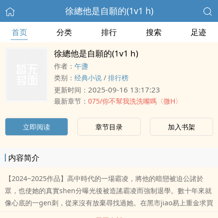
徐總他是自願的(1v1 h)
首页
分类
排行
搜索
足迹
徐總他是自願的(1v1 h)
作者：
午盞
类别：
经典小说
/
排行榜
2025-09-16 13:17:23
更新时间：
最新章节：
075/你不幫我洗洗嘴嗎〈微H〉
立即阅读
章节目录
加入书架
内容简介
【2024~2025作品】高中時代的一場霸凌，將他的暗戀被迫公諸於
眾，也使她的真實shen分曝光後被造謠霸凌而強制退學。數十年來就
像心底的一gen刺，從來沒有放棄尋找過她。在黑市jiao易上重金求買
黑dao角頭千金鄭知予的消息，因而誤ru綁架陷阱，卻也是他與她久