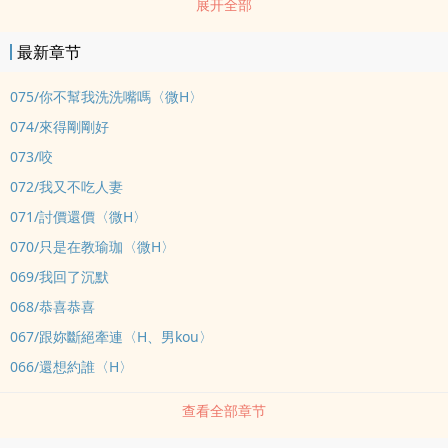
展开全部
別重逢的開始。徐璟廷幾乎是帶著哭腔的祈求，「知雨……上我……」
把傷患上了的這件事，頗有趁人之危的嫌疑，盛知雨覺得自己還是有
最新章节
必要反省一下的。※劇情>rou，rou寫得不好，不要罵我，老阿姨不
懂現在年輕人的狼虎之詞※雙總裁1V1/雙向暗戀/久別重逢/BG/黑dao
075/你不幫我洗洗嘴嗎〈微H〉
千金/陰濕狗勾※維持走3章劇情再吃rou的頻率
074/來得剛剛好
073/咬
072/我又不吃人妻
071/討價還價〈微H〉
070/只是在教瑜珈〈微H〉
069/我回了沉默
068/恭喜恭喜
067/跟妳斷絕牽連〈H、男kou〉
066/還想約誰〈H〉
查看全部章节