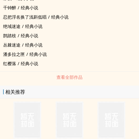
千钟醉
/
经典小说
忍把浮名换了浅斟低唱
/
经典小说
绝域迷途
/
经典小说
鹊踏枝
/
经典小说
丛棘迷途
/
经典小说
潘多拉之匣
/
经典小说
红樱落
/
经典小说
查看全部作品
相关推荐