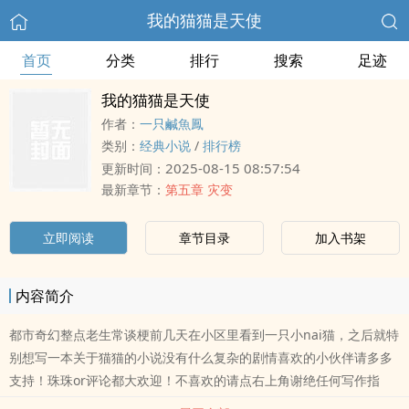
我的猫猫是天使
首页
分类
排行
搜索
足迹
我的猫猫是天使
作者：
一只鹹魚鳳
类别：
经典小说
/
排行榜
2025-08-15 08:57:54
更新时间：
最新章节：
第五章 灾变
立即阅读
章节目录
加入书架
内容简介
都市奇幻整点老生常谈梗前几天在小区里看到一只小nai猫，之后就特
别想写一本关于猫猫的小说没有什么复杂的剧情喜欢的小伙伴请多多
支持！珠珠or评论都大欢迎！不喜欢的请点右上角谢绝任何写作指
导！以上谢谢诸君的支持！这里是咸鱼鳳ヾ(??▽?)ノ