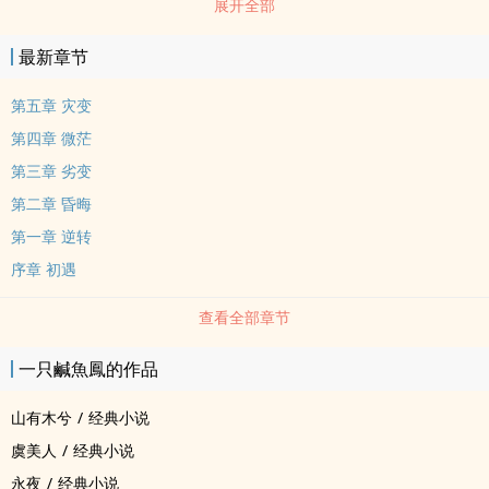
展开全部
最新章节
第五章 灾变
第四章 微茫
第三章 劣变
第二章 昏晦
第一章 逆转
序章 初遇
查看全部章节
一只鹹魚鳳的作品
山有木兮
/
经典小说
虞美人
/
经典小说
永夜
/
经典小说