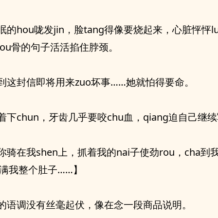
的hou咙发jin，脸tang得像要烧起来，心脏怦怦lua
lou骨的句子活活掐住脖颈。
到这封信即将用来zuo坏事……她就怕得要命。
着下chun，牙齿几乎要咬chu血，qiang迫自己继
你骑在我shen上，抓着我的nai子使劲rou，cha到我
1满我整个肚子……】
的语调没有丝毫起伏，像在念一段商品说明。