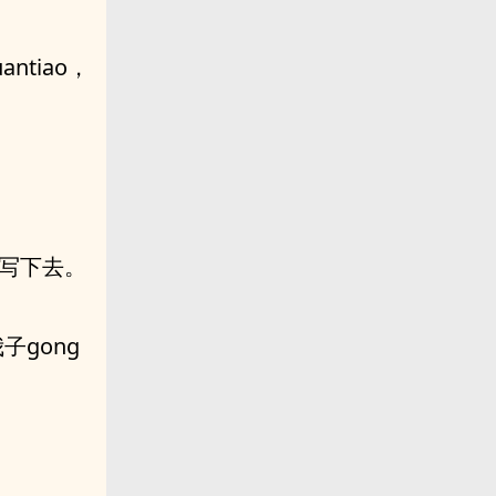
ntiao，
续写下去。
子gong