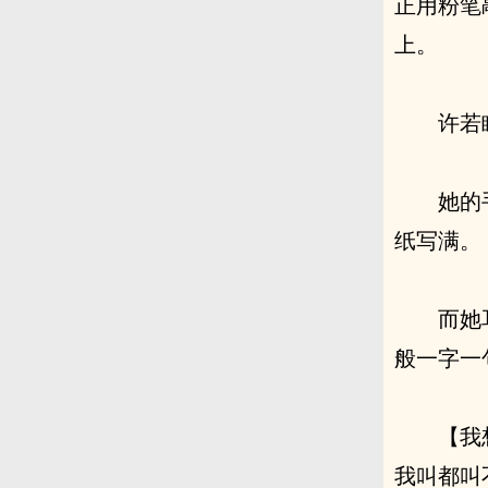
正用粉笔
上。
许若
她的
纸写满。
而她
般一字一
【我想
我叫都叫不