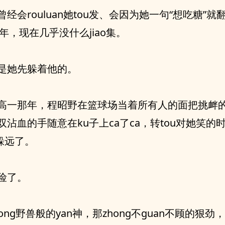
曾经会rouluan她tou发、会因为她一句“想吃糖”
年，现在几乎没什么jiao集。
是她先躲着他的。
高一那年，程昭野在篮球场当着所有人的面把挑衅
双沾血的手随意在ku子上ca了ca，转tou对她笑的
该躲远了。
险了。
hong野兽般的yan神，那zhong不guan不顾的狠