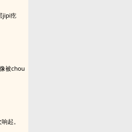
ipi疙
被chou
次响起。