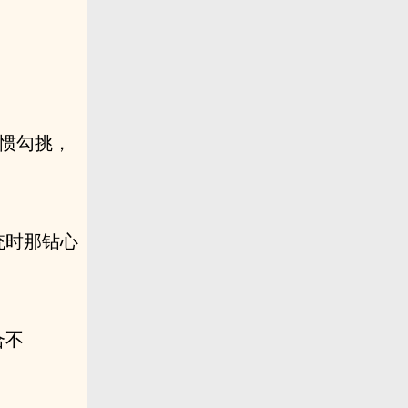
习惯勾挑，
统时那钻心
。
合不