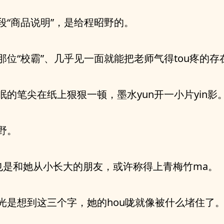
段“商品说明”，是给程昭野的。
那位“校霸”、几乎见一面就能把老师气得tou疼的存
眠的笔尖在纸上狠狠一顿，墨水yun开一小片yin影
野。
也是和她从小长大的朋友，或许称得上青梅竹ma。
光是想到这三个字，她的hou咙就像被什么堵住了