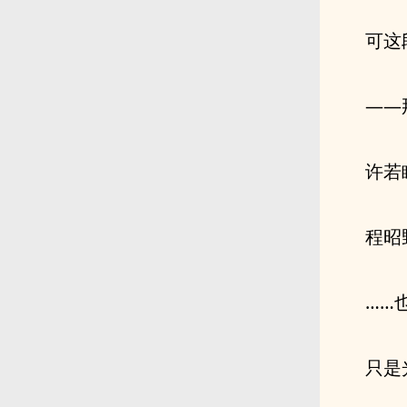
可这
——
许若
程昭
……
只是