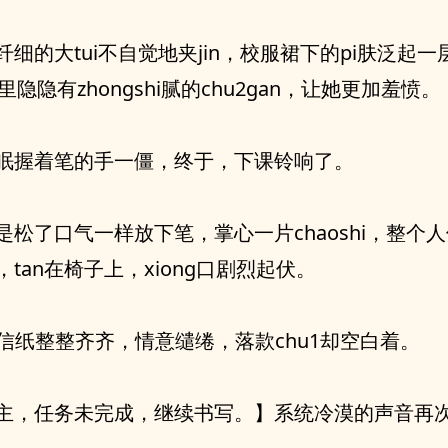
纤细的大tui不自觉地夹jin，校服裙下的pi肤泛起一层j
里隐隐有zhongshi腻的chu2gan，让她更加羞愤。
眠握着笔的手一僵，终于，下课铃响了。
是松了口气一样放下笔，掌心一片chaoshi，整个人像
tan在椅子上，xiong口剧烈起伏。
e信纸整整齐齐，情意缱绻，落款chu1却空白着。
主，任务未完成，继续书写。】系统冷漠的声音再