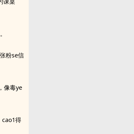
的课桌
汗。
张粉se信
，像毒ye
cao1得