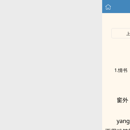
1.情书
窗外
ya