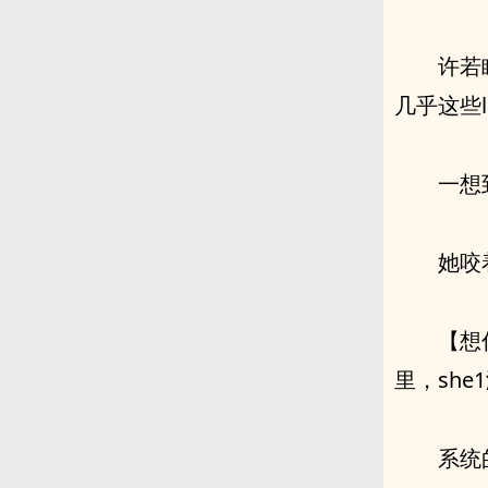
许若眠
几乎这些
一想
她咬
【想
里，she
系统