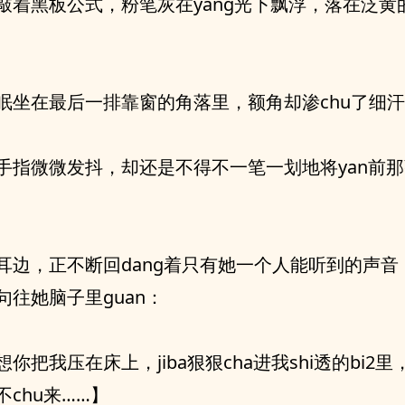
敲着黑板公式，粉笔灰在yang光下飘浮，落在泛黄
眠坐在最后一排靠窗的角落里，额角却渗chu了细
手指微微发抖，却还是不得不一笔一划地将yan前那
耳边，正不断回dang着只有她一个人能听到的声音
句往她脑子里guan：
你把我压在床上，jiba狠狠cha进我shi透的bi2里，
chu来……】