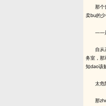
那个
卖bu的少
——
自从
务室，那
知dao
太危
那z