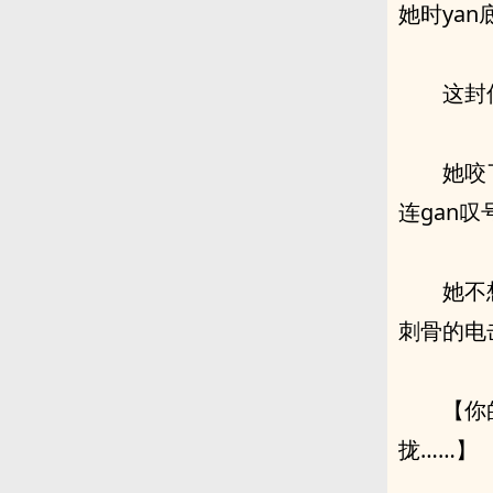
她时yan
这封
她咬
连gan
她不
刺骨的电
【你的
拢……】