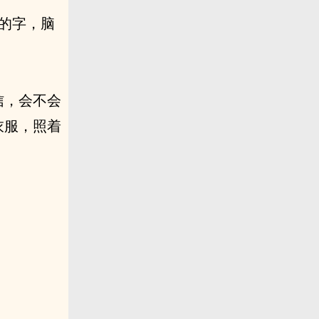
麻的字，脑
信，会不会
衣服，照着