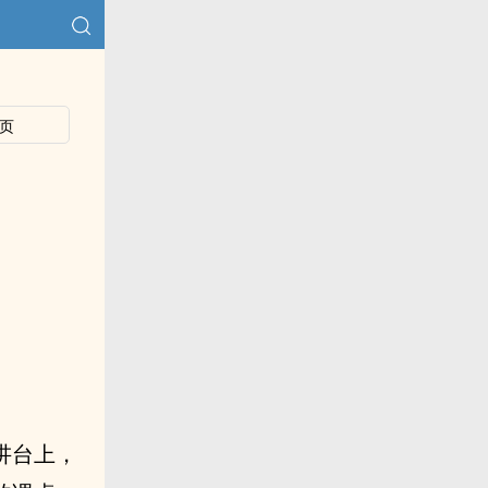
页
。
讲台上，