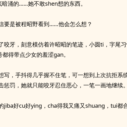
底暗涌的……她不敢shen想的东西。
信要是被程昭野看到……他会怎么想？
了咬牙，刻意模仿着许昭昭的笔迹，小圆ti，字尾
叹号都得带点少女的羞涩gan。
想写，手抖得几乎握不住笔，可一想到上次抗拒系
击惩罚，她就只能咬牙忍住恶心，一笔一画地继续
jiba好cu好ying，cha得我又痛又shuang，tui都