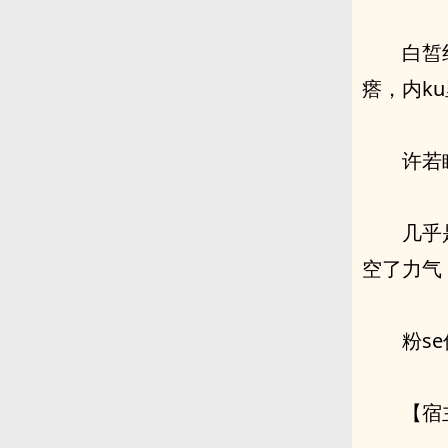
白皙
瘩，内ku
许若
几乎
空了力气，
粉s
【宿