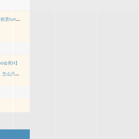
贵lun了后
uo会死H】
《说好的mo法少男，怎么只gan这zhong事》