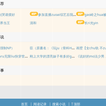
推荐
别哭请摆好
参加直播zuoai综艺后我火了(NPH)
gao岭之hua被权
界当王
清和
长ri光yin
小说
臣（原書名：《玩ju（骨科H）》）
强制NP）
画壁【女chu轨 不z
当飞升后jinru无限liu快穿世界NPH
刚上大学的漂亮妹子有多好gan：大一女生的校园rouyuri常 gaoh
小事
首页
阅读记录
搜索小说
顶部