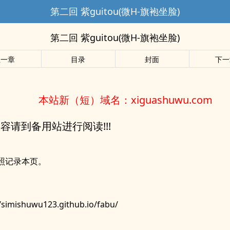
第二回 紫guitou(微H-旗袍坐脸)
第二回 紫guitou(微H-旗袍坐脸)
上一章
目录
封面
下一
本站新（短）域名：xiguashuwu.com
p内容请到备用站进行阅读!!!
照记录本页。
//simishuwu123.github.io/fabu/