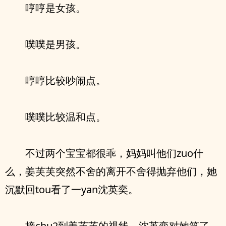
哼哼是女孩。
噗噗是男孩。
哼哼比较吵闹点。
噗噗比较温和点。
不过两个宝宝都很乖，妈妈叫他们zuo什
么，姜芙芙突然不舍的离开不舍得抛弃他们，她
沉默回tou看了一yan沈英奕。
接chu2到姜芙芙的视线，沈英奕对她笑了。