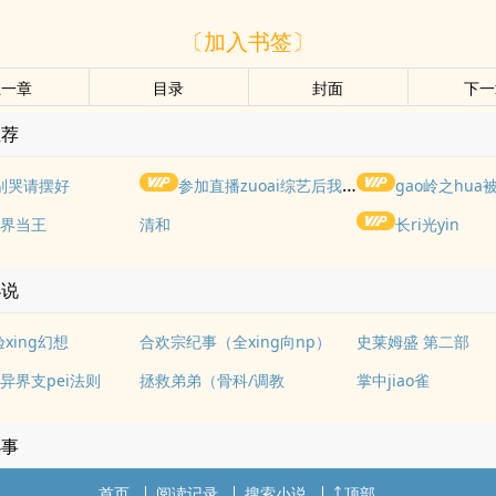
〔加入书签〕
上一章
目录
封面
下一
推荐
别哭请摆好
参加直播zuoai综艺后我火了(NPH)
gao岭之hua被权
界当王
清和
长ri光yin
小说
xing幻想
合欢宗纪事（全xing向np）
史莱姆盛 第二部
异界支pei法则
拯救弟弟（骨科/调教
掌中jiao雀
小事
首页
阅读记录
搜索小说
顶部