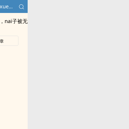
tiaodanroubi轻声jiaochuan求饶，大roubang反复的charu到xue里，nai子被无情的rouniechu指印
e里，nai子被无
章