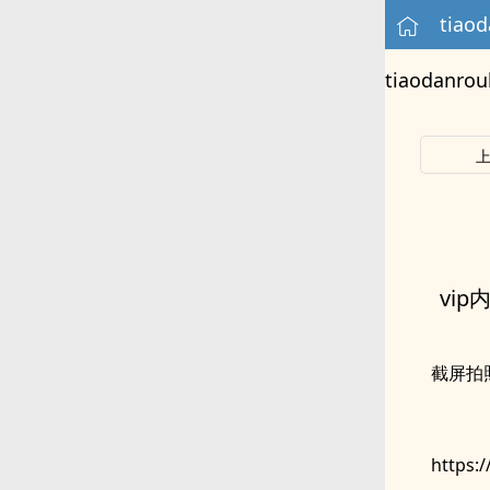
tiaodanr
vi
截屏拍
https: