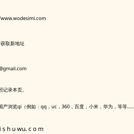
//www.wodesimi.com
件获取新地址
@gmail.com
照记录本页。
产浏览qi（例如：qq，uc，360，百度，小米，华为，等等…
i s h u wu. c o m