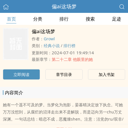
偏ai这场梦
首页
分类
排行
搜索
足迹
偏ai这场梦
作者：
Growl
类别：
经典小说
/
排行榜
2024-07-01 19:49:14
更新时间：
最新章节：
第二十二章 他眼里的她
立即阅读
章节目录
加入书架
内容简介
她有一个遥不可及的梦。当梦化为泡影，晏暮晴决定放下执念。可她
万万没想到，从腐烂的沼泽走出来不是解脱，而是迈向另一chu万丈
深渊。一句话总结：暗恋不成，恶魔缠shen。注意：洁党勿ru/双非/
都坏/女ai白月光/非健康恋ai/酸涩kou味保护机制已开启，骂人者通通