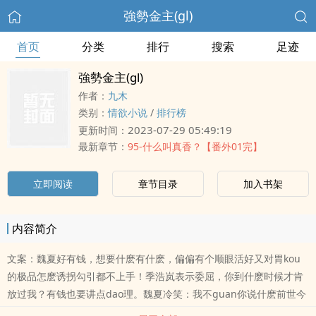
強勢金主(gl)
首页
分类
排行
搜索
足迹
強勢金主(gl)
作者：
九木
类别：
情欲小说
/
排行榜
2023-07-29 05:49:19
更新时间：
最新章节：
95-什么叫真香？【番外01完】
立即阅读
章节目录
加入书架
内容简介
文案：魏夏好有钱，想要什麽有什麽，偏偏有个顺眼活好又对胃kou
的极品怎麽诱拐勾引都不上手！季浩岚表示委屈，你到什麽时候才肯
放过我？有钱也要讲点dao理。魏夏冷笑：我不guan你说什麽前世今
生，我只认你季浩岚这一生一世，过来。季浩岚嘟嚷：妳上辈子也这