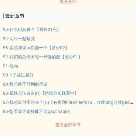
展开全部
样说......魏夏：少废话！我给你两个选择，一是和我谈恋ai，二是被我
包养！季浩岚：我不要！魏夏说要季浩岚那就是一定要的，因为她特
最新章节
别强势又有钱。ps.強勢(受)金主女王受X木tou攻，谁说受受不能挥金
如土把攻养的白白胖胖！------------------------------------------------------
95-什么叫真香？【番外01完】
-------------------已完結文章：角祭(gl)快穿之yu罢不能(gl)蒐集员(gl
94-两只一起睡觉
abo)青家妹子缺点银子(np/gl)小三是个哭包(gl 微sm)冥婚的不是我吧
93-卖萌和调pi你选一个【番外02】
(gl)合集不定期更新短篇內有人魚之島、蛇林等更新中：問君再續花落
92-我们魏总绝不吃一只猫的醋【番外01】
雪(GL/NP)异兽观察ri誌(純兽3p/gl)微博：槐煌054QQ群：
91-结局
389051350歡迎加群催更聊天~買文：3137279692
90-ri子越过越好
89-魏总终于等到的承诺
88-帮魏总洗白白(H)【持续欺负魏夏中】
87-魏总应付不过来了(H)【有提到niaoniao慎ru，各zhong连续gaochao】
86-想看看你这样能不能gaochao(H)
查看全部章节