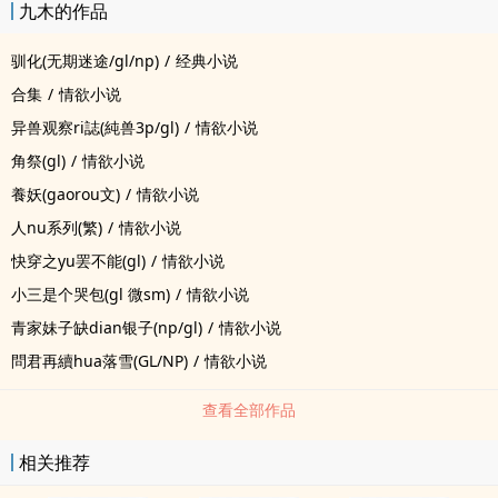
九木的作品
驯化(无期迷途/gl/np)
/
经典小说
合集
/
情欲小说
异兽观察ri誌(純兽3p/gl)
/
情欲小说
角祭(gl)
/
情欲小说
養妖(gaorou文)
/
情欲小说
人nu系列(繁)
/
情欲小说
快穿之yu罢不能(gl)
/
情欲小说
小三是个哭包(gl 微sm)
/
情欲小说
青家妹子缺dian银子(np/gl)
/
情欲小说
問君再續hua落雪(GL/NP)
/
情欲小说
查看全部作品
相关推荐