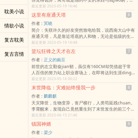
会以合适的价格收购。废弃的教学楼，七块被诅咒的黑
最近更新 2023-05-19 16:46
耽美小说
板，兰江怪谈，诡异的病房。王光明继承了爷爷的杂货
这里有座通天塔
6
铺，出现红se字迹的信纸，屋外传来的敲门声，夜晚
作者 :
冥晓
的客人。从这天起，王光明将不再只和人类打
情欲小说
简介：失联许久的好友突然致电给我，说西南大山中有
jiaodao，兰江区之下到底隐藏了多少yin暗，无人知
座通天塔，凡是靠近塔底的人和物，无论是低级的生命
晓，但鬼，可不一定。
复古耽美
ti，还是冰冷的非生命ti，都会无端变得暴走嗜杀，他
最近更新 2023-05-19 16:48
说，他看见一个男人被一台ju型发动机吞噬合ti，变成
篮坛狂锋之天才在左
7
复古言情
一个行走的绞rou机，我觉得这是天方夜谭，直到那
作者 :
正义的豌豆
天，我亲眼看见，妈妈ding着一个摄像tou脑袋，在厨
前世的左立勤奋jian韧，虽仅有160CM却凭借超于常
房为我zuo饭……
人百倍的努力站上职业赛场上，在即将达到生涯ding
峰的时候毅然向着篮球最高殿堂NBA奋jin，却在试训
最近更新 2023-05-16 00:22
中意外受伤遗憾告别赛场。然天无绝人之路，命中终究
末世降临：灾难始终慢我一步
8
会垂青于努力之人，+宁静小说+ m.njxs.com系统从天
作者 :
麟麟麒
而降将他带回上世纪的纽约一个智障却天赋爆表的少年
天灾降世，生物变异，丧尸横行，人类苟延残chuan。
shen上，然而就在左立豪情万丈的时候，系统却…炸
李霄醒来，发现自己竟然重生到了末世发生的前三个
了！且看天才少年纵横球场，一步步踏上篮球ding
月，并且杀戮就能获得属xing点。 开局全加速度，灾
最近更新 2023-06-15 21:46
峰！
难始终慢我一步。 当所有人都在拼命逃跑，最美逆行
镇国神婿
9
者李霄登场了。 “兄弟，前面都是丧尸，快跑啊！” 李
作者 :
梁少
霄：“啥？前面都是经验？跑过去杀？” “完了，我们被