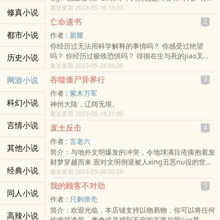
秦朔偶得玄术奇书，在这科技高速发展的时代重现方术
最近更新 2023-05-16 15:33
修真小说
辉煌……
亡命遗书
2
都市小说
作者 :
新耀
你经历过无法用科学解释的事情吗？ 你感受过绝望
吗？ 你经历过极致恐惧吗？ 徘徊在生与死的jiao叉路
历史小说
kou，你会想到些什么？ 你是否看到过猫的尸ti？ 快
最近更新 2023-05-28 05:20
跑！！！！ 它们正在注视着你！ “永远不要打开这本充
吞噬僵尸异界行
网游小说
3
满污秽的书，永远，并且切记，拿着这本书时，不要回
作者 :
紫木万军
tou！”她缓缓转过了shen子。对，只有她的shen
科幻小说
神州大陆，辽阔无垠。
子........
最近更新 2023-05-18 21:00
言情小说
废土反击
4
作者 :
言老六
其他小说
简介：与地外文明爆发的冲突，令地球满目疮痍抱着发
财梦穿越而来 面对文明倒退被人xing丑恶nu役的世界
经典小说
he冬天的yin云下人类能否再次屹立于世界跨越时空的
最近更新 2023-05-20 00:20
救援究竟能否让两个世界重归和平？
我的顾客不对劲
5
同人小说
作者 :
只剩弹壳
简介：欢迎光临，本店铺支持以物易物，你可以将任何
高辣小说
你觉得诡异，离奇或是感到不安的东西与我jiao易，我