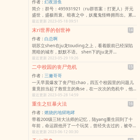
作者 :
幻夜游鱼
简介：群号：495931921（ru群答案：打更人）开元
盛世，盛极而衰。暗夜之中，妖魔鬼怪蜂拥而出。累累
恶业，怨恨难平。便有大唐镇魂司，驱邪避煞。九品镇
最近更新 2023-05-18 09:51
魂卫冬暝，巧合之下得封鬼古册，从此巡游夜间，看尽
末ri世界的创世神
14
不平冤屈。救无辜之人，渡有冤之鬼，斩作恶之徒，杀
作者 :
白总啊
无救之怪。镇魂驱魔，见证人鬼之luan。
胡苏立shen在ju龙touding之上，看着眼前已经深陷
黑暗的城市，默默不语。 shen下的ju龙开
koudao：“这个世界的本源之力已经被大量汲取，再也
最近更新 2023-05-29 19:26
无法继续获取大量资源，诞生出更多的强者。已经是无
二中校园的丧尸危机
15
垠之水、笼中之鸟，黑暗将至，曙光亦是无从到来。”
作者 :
三撇哥哥
“如若此后深陷黑暗，吾等便是唯一的光！”胡苏淡淡开
一天早晨爆发了丧尸狂chao，四五个校园里的问题儿
koudao。 “这也是我创造你们的目的，待你们成长起
童竟担当起了救世主的角se，在一次次的危机中，他
来，哪怕是神界的光明主神、深渊的恶魔大公！也只配
们的友情或许有了变化，同学们的未来又会怎么样呢?
最近更新 2023-05-28 14:59
在吾等脚下匍匐！”
重生之狂暴火法
16
作者 :
燃烧的地狱咆哮
带着200级三转大法师的记忆，陆yang重生回到了十
年前，命运跟他开了一个玩笑，曾经失去过的，被夺走
的，他都要重新拿回来。游戏中的赚钱技巧、副本攻
最近更新 2023-06-12 00:30
略、传奇任务、装备出chu、图纸秘方、战斗技巧他全