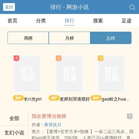
排行 - 网游小说
返回
首页
分类
排行
搜索
足迹
周榜
月榜
总榜
长ri光yin
老师别哭请摆好
gao岭之hua被权贵lun了后
我在赛博当相师
1
全部
作者 :
乘霄抚月
简介：【赛博+玄学方术+惊悚 】一命二运三风水，四
玄幻小说
积yin德五读书。2063年，人类已迈ru赛博时代。青年