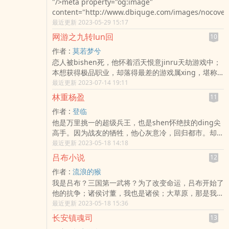
"/>meta property="og:image"
丧尸包围了！” 李霄：“明白，丧尸已经被我包围了。”
content="http://www.dbiquge.com/images/nocover.
从此李霄在升级的路上一去不复返。 李霄：“速度拉满
最近更新 2023-05-29 15:17
是为了追击，真男人的闪现从都不用来逃命。”
网游之九转lun回
10
作者 :
莫若梦兮
恋人被bishen死，他怀着滔天恨意jinru天劫游戏中；
本想获得极品职业，却落得最差的游戏属xing，堪称
绝世废物；天dao酬有志者，他历经千辛万苦终于有所
最近更新 2023-07-14 19:11
收获；极品职业，携手佳人、好友共抗恶魔，声名鹊
林重杨盈
11
起；战魂、武魂、血魂、法魂，且看他如何抉择！大敌
作者 :
登临
当前，且看他如何力挽狂澜！私仇面前，且看他如何对
他是万里挑一的超级兵王，也是shen怀绝技的ding尖
待ai情、亲情和友情！国家利益，且看他如何先国后
高手。因为战友的牺牲，他心灰意冷，回归都市。却不
家！纷扰世间，且看他如何矢志不渝！dao士、忍者、
想他在这繁华世界竟然招蜂引蝶，麻烦不断，在困惑和
最近更新 2023-05-18 14:18
剑士、骑士，中西合璧，各国特se；jing彩网游，一切
迷茫中，他似乎也瞥见了希望……
尽在——《网游之九转lun回》
吕布小说
12
作者 :
流浪的猴
我是吕布？三国第一武将？为了改变命运，吕布开始了
他的抗争；诸侯讨董，我也是诸侯；大草原，那是我的
养ma场；貂蝉，谁敢和我抢？骂我？有你求我的时
最近更新 2023-05-18 15:36
候；打我？俺的三千飞骑，天下何chu去不得。
长安镇魂司
13