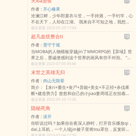
天xia游鱼
17
都知dao，且看一个重生玩家如何带着兄弟们横扫万
作者 :
开心橡果
国、焚尽天下，开启一段火神的传奇！
沧澜江畔，少年郎蓑衣斗笠，一手持酒，一手钓竿，心
不在天下，人却在江湖。 我来自不可知之地，我想看
看这个同样未知的世界。
最近更新 2023-05-20 17:04
超凡血统整合ti
18
作者 :
墨守于规
当MOBA的人物模板穿越jin了MMORPG的【异域】世
界之后，墨诚便感到这个世界的画风有些不对劲。 “想
那四翼三tou的龙裔之王，四翅一振出ru青冥，却被我
最近更新 2023-07-05 05:46
生生撕裂。” “卷起永夜吞噬光明的魔王，利刃戮命，力
末世之英雄无归
19
量造灵，亦被我以无上圣光生生轰下。” “现在，你们说
作者 :
肉山无限晕
要对付我？” ju龙咆哮山川震动，大地悲鸣。圣光闪
简介：【末ri+重生+丧尸+异能+美女+不正经+杀伐果
耀，驱逐黑暗，净化世界。 yin影，黑暗，以及恶人，
断+建造势力】曾愈和自己的小jiao妻周瑶正在拍着婚
在墨诚面前颤抖。 “那么，来面对我！” “面对，正义！”
纱照，忽然末世就爆发了！幸运的是，二人觉醒了异
最近更新 2023-05-20 17:30
能，可是不幸的是，并不知dao怎么样才能升级！“丧
隐秘死角
20
尸脑袋里的能量晶呢？”“经验值也没有吗？”“什么狗系
作者 :
滚开
统！
你听说过吗？如果你在夜深人静时，打开音乐播放qi，
dai上耳机，一个人缩jin被子里将tou罩住，反复听着
循环的单曲。 循环四十四遍后ru睡，如果运气不好，
最近更新 2023-07-04 17:50