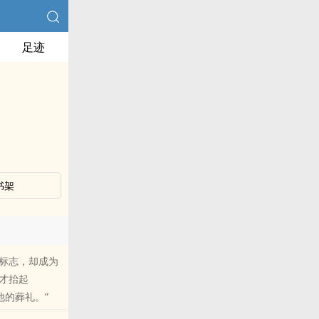
足迹
书架
标志，却成为
才抬起
他的葬礼。”