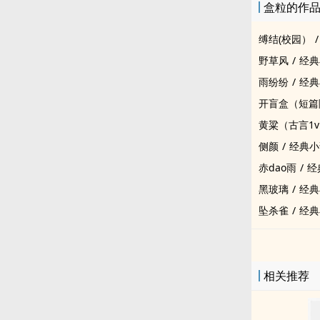
盒粒的作
缚结(校园）
/
野草风
/
经典
雨纷纷
/
经典
开盲盒（短篇
黄粱（古言1v
侧颜
/
经典小
赤dao雨
/
经
黑玻璃
/
经典
坠杀雀
/
经典
相关推荐