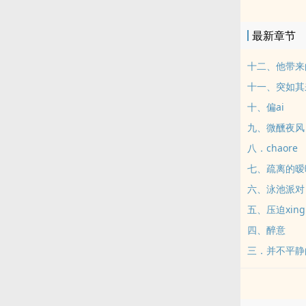
最新章节
十二、他带来
十一、突如其
十、偏ai
九、微醺夜风
八．chaore
七、疏离的暧
六、泳池派对
五、压迫xing
四、醉意
三．并不平静